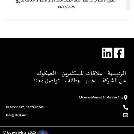
التقرير الأسبوعي عن تطور سعر الصك السيادي في الأسواق العالمية بتاريخ
14/12/2025
الرئيسية
علاقات المستثمرين
الصكوك
عن الشركة
اخبار
وظائف
تواصل معنا
2,Hassan Mourad St. Garden City
0227970240 , 0220531397
Info@efcst.net
2025 Copyrights ©