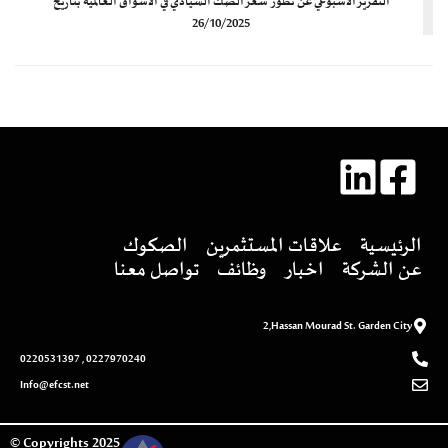
التقرير الأسبوعي عن تطور سعر الصك السيادي في الأسواق العالمية بتاريخ
26/10/2025
الرئيسية
علاقات المستثمرين
الصكوك
عن الشركة
اخبار
وظائف
تواصل معنا
2,Hassan Mourad St. Garden City
0227970240 , 0220531397
Info@efcst.net
2025 Copyrights ©