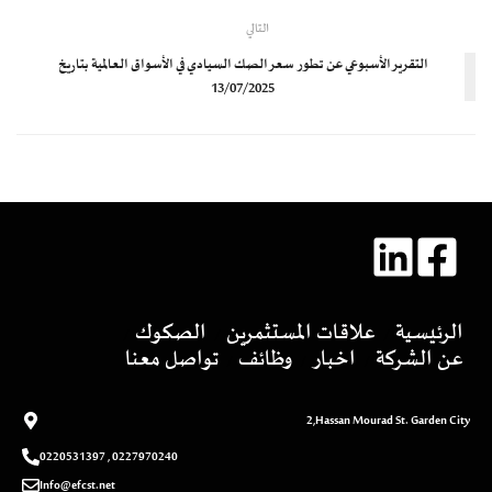
التالي
التقرير الأسبوعي عن تطور سعر الصك السيادي في الأسواق العالمية بتاريخ
13/07/2025
الرئيسية
علاقات المستثمرين
الصكوك
عن الشركة
اخبار
وظائف
تواصل معنا
2,Hassan Mourad St. Garden City
0227970240 , 0220531397
Info@efcst.net