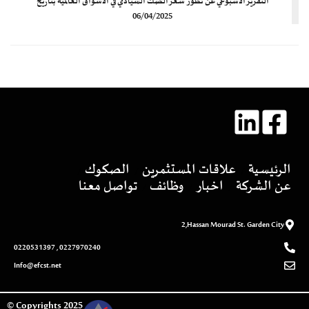
التقرير الأسبوعي عن تطور سعر الصك السيادي في الأسواق العالمية بتاريخ
06/04/2025
الرئيسية
علاقات المستثمرين
الصكوك
عن الشركة
اخبار
وظائف
تواصل معنا
2,Hassan Mourad St. Garden City
0227970240 , 0220531397
Info@efcst.net
2025 Copyrights ©