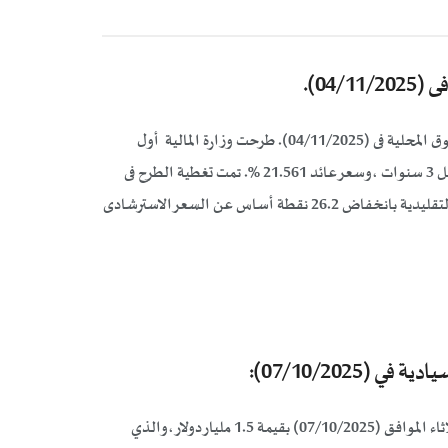
04).
أعلنت وزارة المالية عن طرح الإصدار الأول من الصكوك السيادية بالسوق المحلية فى (04/11/2025). طرحت وزارة المالية أول
إصدار من الصكوك السيادية بالسوق المحلى بقيمة 3 مليارات جنيه بأجل 3 سنوات ،وسعر عائد 21.561 %. تمت تغطية الطرح فى
حدود 5 مرات ،حيث تم القبول بسعر عائد أقل من تكلفة من السندات التقليدية بانخفاض 26.2 نقطة أساس عن السعر الاسترشادى
07/10/2025):
قامت وزارة المالية بإصدار صكوك سيادية "مزدوجة الشريحة" يوم الثلاثاء الموافق (07/10/2025) بقيمة 1.5 مليار دولار ،والذي