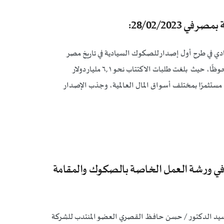
28/02/2023:
ادي في طرح أول إصدار للصكوك السيادية في تاريخ مصر
وذلك في 28/02/2023 بقيمة ١,٥ مليار دولار أمريكي والذي شهد إقبالًا ملحوظًا، حيث بلغت طلبات الاكتتاب نحو ٦,١ مليار دولار
أمريكي، بما يعنى تغطية الاكتتاب بأكثر من أربع مرات، وتقدم أكثر من ٢٥٠ مستثمرًا بمختلف أسواق المال العالمية، وجذب الإصدار
 في ورشة العمل الخاصة بالصكوك والمقامة
رك السيد الدكتور / حسن حافظ القصري العضو المنتدب للشركة